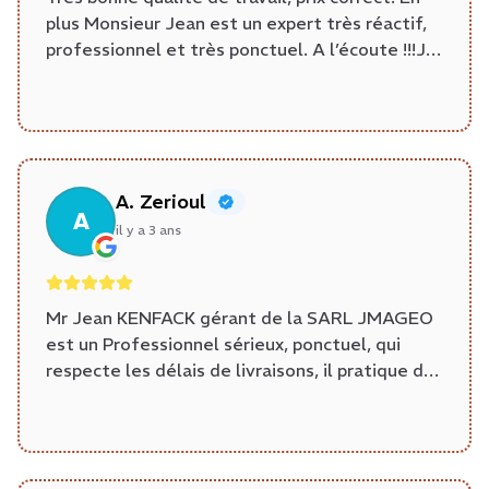
plus Monsieur Jean est un expert très réactif,
professionnel et très ponctuel. A l’écoute !!!Je
l’ai sollicité dans l’urgence pour établir des
plans pour projet de rénovation et calculs de
superficie. Je recommande sans hésiter.
A. Zerioul
A
il y a 3 ans
Mr Jean KENFACK gérant de la SARL JMAGEO
est un Professionnel sérieux, ponctuel, qui
respecte les délais de livraisons, il pratique des
Honoraires très correct comparativement à
d'autres géomètres. Je l'ai sollicité pour une
subdivision d'un immeuble et j'en suis très
satisfait. Donc sans hésitation, Je